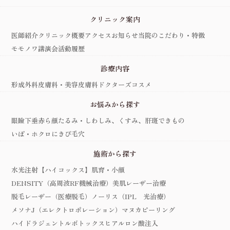
クリニック案内
医師紹介
クリニック概要
アクセス
お知らせ
当院のこだわり・特徴
モモノワ講演会活動履歴
診療内容
形成外科
皮膚科・美容皮膚科
ドクターズコスメ
お悩みから探す
眼瞼下垂
赤ら顔
たるみ・しわ
しみ、くすみ、肝斑
できもの
いぼ・ホクロ
にきび
毛穴
施術から探す
水光注射【ハイコックス】
肌育・小顔
DENSITY（高周波RF機械治療）
美肌レーザー治療
脱毛レーザー（医療脱毛）
ノーリス（IPL 光治療）
メソナJ（エレクトロポレーション）
マヌカピーリング
ハイドラジェントル
ボトックス
ヒアルロン酸注入