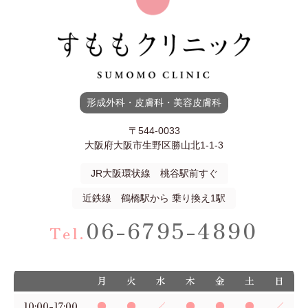
形成外科・皮膚科・美容皮膚科
〒544-0033
大阪府大阪市生野区勝山北1-1-3
JR大阪環状線 桃谷駅前すぐ
近鉄線 鶴橋駅から 乗り換え1駅
06-6795-4890
Tel.
月
火
水
木
金
土
日
10:00-17:00
●
●
／
●
●
●
／